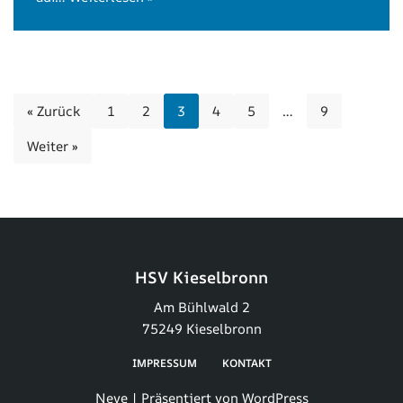
« Zurück
1
2
3
4
5
…
9
Weiter »
HSV Kieselbronn
Am Bühlwald 2
75249 Kieselbronn
IMPRESSUM
KONTAKT
Neve
| Präsentiert von
WordPress