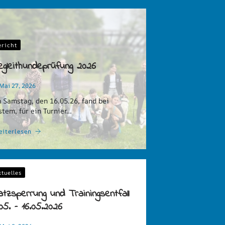
ericht
gleithundeprüfung 2026
Mai 27, 2026
 Samstag, den 16.05.26, fand bei
stem, für ein Turnier…
eiterlesen
ktuelles
atzsperrung und Trainingsentfall
.05. – 16.05.2026