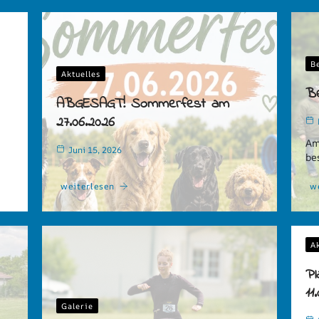
B
Aktuelles
Be
ABGESAGT! Sommerfest am
27.06.2026
Am
Juni 15, 2026
be
weiterlesen
w
A
Pl
11
Galerie