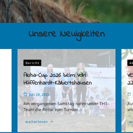
Unsere Neuigkeiten
Bericht
A
Aloha-Cup 2026 beim VdH
V
Hüffenhardt-Kälbertshausen
22
Juli 20, 2026
Am vergangenen Samstag nahm unser THS-
Au
Team die Reise zum Turnier…
wi
weiterlesen
w