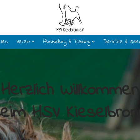
lles
Verein
Ausbildung & Training
Berichte & Gale
Herzlich Willkommen
eim HSV Kieselbron