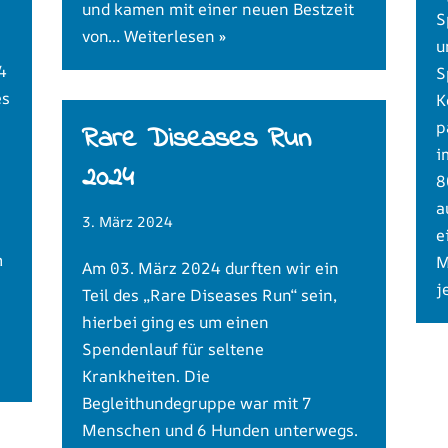
und kamen mit einer neuen Bestzeit
S
von…
Weiterlesen »
u
4
S
es
K
p
Rare Diseases Run
i
2024
8
a
3. März 2024
e
m
M
Am 03. März 2024 durften wir ein
j
Teil des „Rare Diseases Run“ sein,
hierbei ging es um einen
Spendenlauf für seltene
Krankheiten. Die
Begleithundegruppe war mit 7
Menschen und 6 Hunden unterwegs.