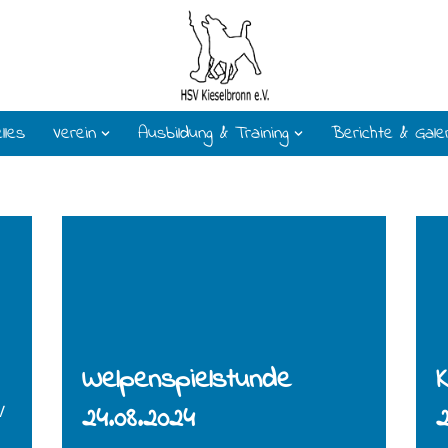
lles
Verein
Ausbildung & Training
Berichte & Gale
Welpenspielstunde
K
24.08.2024
2
V