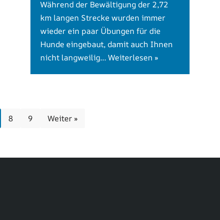
Während der Bewältigung der 2,72
km langen Strecke wurden immer
wieder ein paar Übungen für die
Hunde eingebaut, damit auch Ihnen
nicht langweilig…
Weiterlesen »
8
9
Weiter »