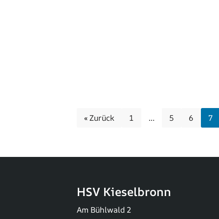
« Zurück
1
…
5
6
7
HSV Kieselbronn
Am Bühlwald 2