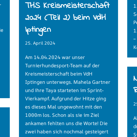
THS Kreismeisterschaft
r
1
S
2024 (Teil 2) beim VdH
P
Iptingen
ie
1
–
25. April 2024
K
Am 14.04.2024 war unser
Turnierhundesport-Team auf der
Kreismeisterschaft beim VdH
N
Iptingen unterwegs. Mahela Gartner
R
und ihre Taya starteten im Sprint-
Vierkampf. Aufgrund der Hitze ging
2
es dieses Mal ungewohnt mit den
1000m los. Schon als sie im Ziel
A
ankamen fehlten uns die Worte! Die
d
zwei haben sich nochmal gesteigert
S