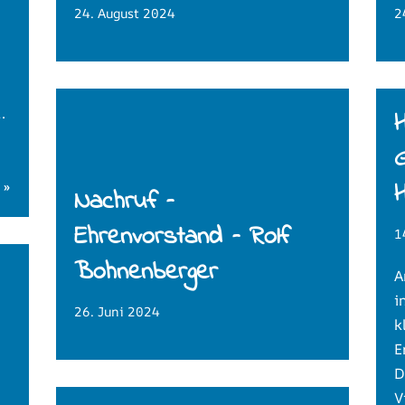
24. August 2024
2
.
H
 »
Nachruf –
Ehrenvorstand – Rolf
1
Bohnenberger
A
i
26. Juni 2024
k
E
D
V