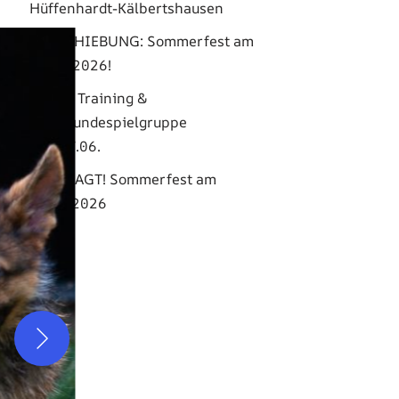
Hüffenhardt-Kälbertshausen
VERSCHIEBUNG: Sommerfest am
22.08.2026!
Entfall Training &
Kleinhundespielgruppe
20.+27.06.
ABGESAGT! Sommerfest am
27.06.2026