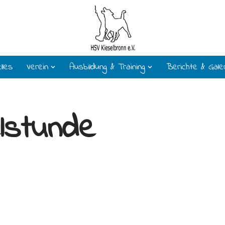
lles
Verein
Ausbildung & Training
Berichte & Gale
lstunde